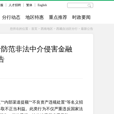
客服
人才招聘
繁体
English
分行动态
地区特惠
重点推荐
时政要闻
您所在的位置：
首页
>
西南地区
>
西藏自治区分行
>
最新公告
于防范非法中介侵害金融
告
”“内部渠道提额”“不良资产违规处置”等名义招
牟取不正当利益。此类行为不仅严重违反国家法