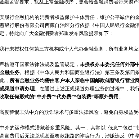
金融监管要求，扰乱正常金融秩序，更会给金融消费者带来财产
实履行金融机构的消费者权益保护主体责任，维护公平诚信的
蓄银行股份有限公司西藏自治区分行依据《中国人民银行金融
定，特此向广大金融消费者郑重发布风险提示如下：
我行未授权任何第三方机构或个人代办金融业务，所有业务均应
严格遵守国家法律法规及监管规定，
未授权亦未委托任何外部
金融业务
。根据《中华人民共和国商业银行法》第三条及第四
此，
所有金融业务均需由客户本人亲临中国邮政储蓄银行营业网
规渠道申请办理
。在通过上述正规渠道办理业务的过程中，我
收取任何形式的“中介费”“代办费”“包装费”等额外费用
。
高度警惕非法中介的欺诈话术与多重法律风险，避免自身权益受
中介的运作模式潜藏着多重风险。其一，其常以“低息”“包过”
高额费用后无法兑现甚至卷款跑路的诈骗行为，涉嫌违反《中