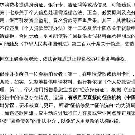
求消费者提供身份证、银行卡、验证码等敏感信息，可能违反
第十七条关于个人信息处理需遵循合法、正当、必要原则及充
用，继而引发资金盗刷、冒名贷款等严重后果。其三，其教唆
不仅违反《个人贷款管理办法》第十二条及第十四条关于贷款
请被拒、合同无效，更可能使客户因提供虚假材料而承担相应
可能触及《中华人民共和国刑法》第二百八十条关于伪造、变造
树立正确金融观念，依法合规通过正规途径办理业务与维权。
倡导并提醒每一位金融消费者：第一，在申请贷款或信用卡时
条款，如实、完整地提供申请材料。银行将依据《个人贷款管
理。第二，个人信用报告是您宝贵的“经济身份证”。根据《征
报告中的信息存在错误、遗漏，
有权且应直接向征信机构（中
出异议
，要求核查与更正。所谓“征信修复”“征信洗白”均为
，如遇还款困难，应主动通过我行官方客服或营业网点等正规
维权”“减免债务”的非法中介，以免陷入更复杂的法律纠纷。