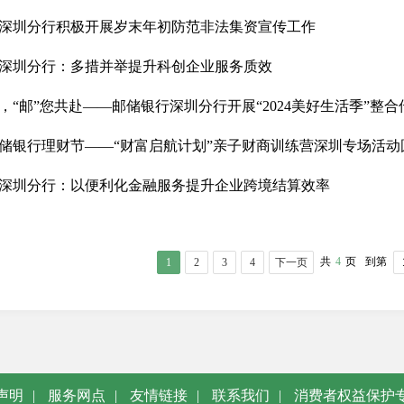
深圳分行积极开展岁末年初防范非法集资宣传工作
深圳分行：多措并举提升科创企业服务质效
，“邮”您共赴——邮储银行深圳分行开展“2024美好生活季”整
储银行理财节——“财富启航计划”亲子财商训练营深圳专场活动
深圳分行：以便利化金融服务提升企业跨境结算效率
共
4
页
到第
1
2
3
4
下一页
声明
|
服务网点
|
友情链接
|
联系我们
|
消费者权益保护