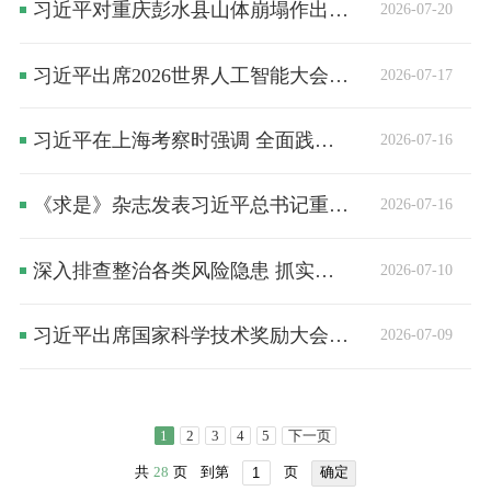
习近平对重庆彭水县山体崩塌作出重要指示
2026-07-20
习近平出席2026世界人工智能大会暨人工智能全球治理高级别会议开幕式并发表主旨讲话
2026-07-17
习近平在上海考察时强调 全面践行人民城市理念 高质量推进城市更新
2026-07-16
《求是》杂志发表习近平总书记重要文章《在庆祝中国共产党成立105周年大会上的讲话》
2026-07-16
深入排查整治各类风险隐患 抓实抓细安全生产措施落实坚决防止重特大事故发生
2026-07-10
习近平出席国家科学技术奖励大会两院院士大会中国科协第十一次全国代表大会并发表重要讲话
2026-07-09
1
2
3
4
5
下一页
共
28
页
到第
页
确定