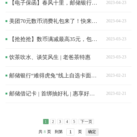
【电子保函】春风十里，邮储银行更懂你！
2023-04-23
美团70元数币消费礼包来了！快来GET领取攻略！！
2023-04-23
【抢抢抢】数币满减最高35元，包揽你的春日出游计划！
2023-03-23
饮茶吹水、谈笑风生 | 老爸茶特惠
2023-03-23
邮储银行“难得虎兔”线上自选卡面借记卡可爱上线
2023-02-21
邮储借记卡 | 首绑抽好礼 | 惠享好福利 ！
2023-02-21
1
2
3
4
5
下一页
共
8
页
到第
页
确定