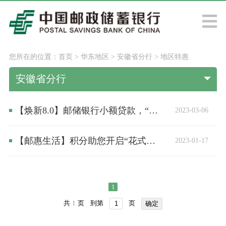
您所在的位置：
首页
>
华东地区
>
安徽省分行
>
地区特惠
安徽省分行
【焕新8.0】邮储银行小额贷款，“贷”你辞旧迎新春
2023-03-06
【邮惠生活】积分助您开启“花式宅家”指南
2023-01-17
1
共
1
页
到第
页
确定