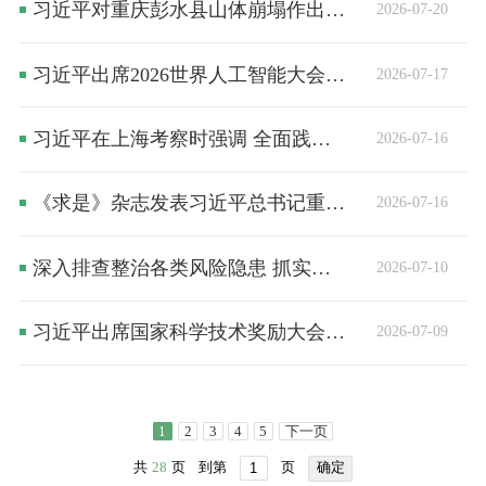
习近平对重庆彭水县山体崩塌作出重要指示
2026-07-20
习近平出席2026世界人工智能大会暨人工智能全球治理高级别会议开幕式并发表主旨讲话
2026-07-17
习近平在上海考察时强调 全面践行人民城市理念 高质量推进城市更新
2026-07-16
《求是》杂志发表习近平总书记重要文章《在庆祝中国共产党成立105周年大会上的讲话》
2026-07-16
深入排查整治各类风险隐患 抓实抓细安全生产措施落实坚决防止重特大事故发生
2026-07-10
习近平出席国家科学技术奖励大会两院院士大会中国科协第十一次全国代表大会并发表重要讲话
2026-07-09
1
2
3
4
5
下一页
共
28
页
到第
页
确定