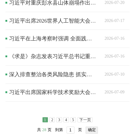
习近平对重庆彭水县山体崩塌作出重要指示
2026-07-20
习近平出席2026世界人工智能大会暨人工智能全球治理高级别会议开幕式并发表主旨讲话
2026-07-17
习近平在上海考察时强调 全面践行人民城市理念 高质量推进城市更新
2026-07-16
《求是》杂志发表习近平总书记重要文章《在庆祝中国共产党成立105周年大会上的讲话》
2026-07-16
深入排查整治各类风险隐患 抓实抓细安全生产措施落实坚决防止重特大事故发生
2026-07-10
习近平出席国家科学技术奖励大会两院院士大会中国科协第十一次全国代表大会并发表重要讲话
2026-07-09
1
2
3
4
5
下一页
共
28
页
到第
页
确定