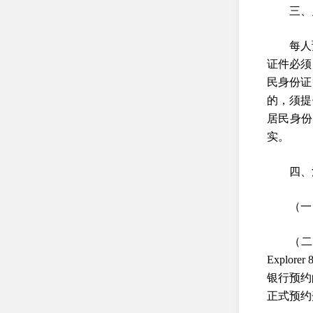
三、
每人
证件必须
民身份证
的，须提
居民身份
实。
四、
（一
（二
Expl
银行预约
正式预约