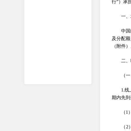
行”）承
一、
中国
及分配额
（附件）
二、
（一）
1.
期内先到
（1
（2