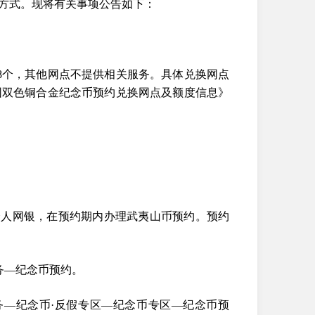
约方式。现将有关事项公告如下：
8个，其他网点不提供相关服务。具体兑换网点
园双色铜合金纪念币预约兑换网点及额度信息》
个人网银，在预约期内办理武夷山币预约。预约
务—纪念币预约。
务—纪念币·反假专区—纪念币专区—纪念币预