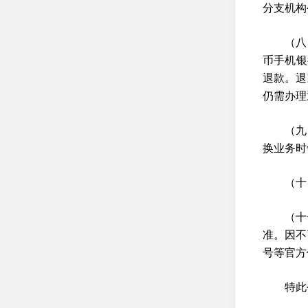
分支机构
（八
币手机银
退款。退
仍需办理
（九
换业务时
（十
（十
准。因不
号等官方
特此