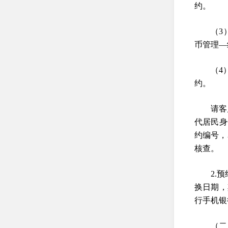
约。
（3
币管理—
（4
约。
请客
代居民身
约编号，
核查。
2.
换日期，
行手机银
（二