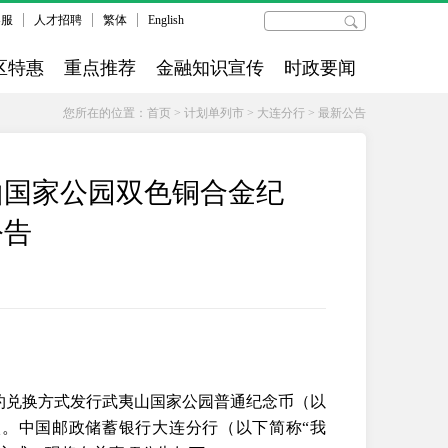
客服
人才招聘
繁体
English
区特惠
重点推荐
金融知识宣传
时政要闻
您所在的位置：
首页
>
计划单列市
>
大连分行
>
最新公告
山国家公园双色铜合金纪
公告
预约兑换方式发行武夷山国家公园普通纪念币（以
枚。中国邮政储蓄银行大连分行（以下简称“我