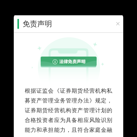
免责声明
您所在的位置：
首页
>
个人服务
>
投资理财
>
资产管理计划
>
资
管业务公告
个人服务
外贸信托-嘉实启航鼎安18号集合资金
信托计划调整下一开放日及预约申赎期
的公告20250919
根据证监会《证券期货经营机构私
募资产管理业务管理办法》规定，
2025-09-23
证券期货经营机构资产管理计划的
合格投资者应为具备相应风险识别
附件列表：
能力和承担能力，且符合家庭金融
YC00CL_外贸信托-嘉实启航鼎安18号集合资金信托计