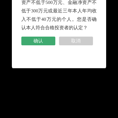
资产不低于500万元、金融净资产不
划调整下一开放日及预约申赎期的公告20250919.pdf
低于300万元或最近三年本人年均收
入不低于40万元的个人。您是否确
认本人符合合格投资者的认定？
网站地图
|
隐私保密声明
|
服务网点
|
友情链接
|
联系我们
|
消费者权益保护专栏
|
金融许可证信息
确认
取消
手机银行
微信公众号
邮储企业银行app