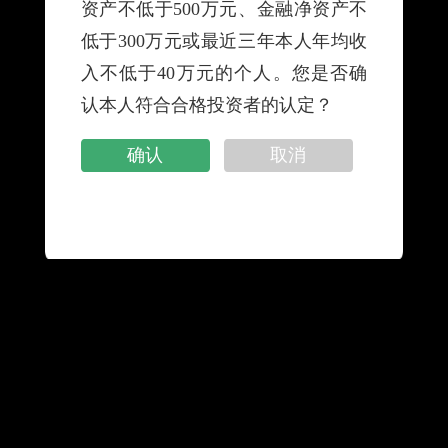
资产不低于500万元、金融净资产不
低于300万元或最近三年本人年均收
网站地图
|
隐私保密声明
|
服务网点
|
友情链接
|
入不低于40万元的个人。您是否确
联系我们
|
消费者权益保护专栏
|
金融许可证信息
认本人符合合格投资者的认定？
确认
取消
手机银行
微信公众号
邮储企业银行app
客户投诉渠道
营业网点：联系我行营业网点工作人员。
客服与投诉热线：致电客服与投诉热线95580或40088-