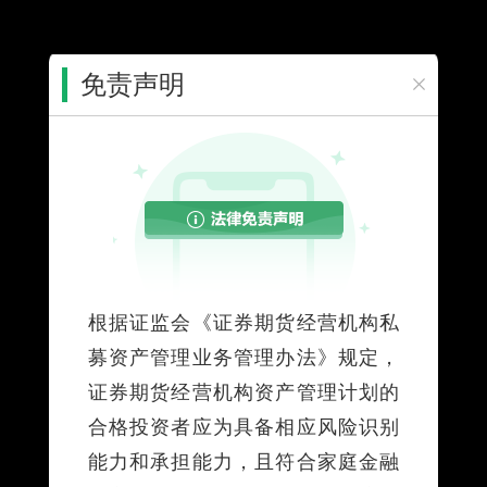
免责声明
您所在的位置：
首页
>
个人服务
>
投资理财
>
资产管理计划
>
资
管业务公告
个人服务
五矿信托浙商安盈102号第2期分红公告
2025-09-23
根据证监会《证券期货经营机构私
募资产管理业务管理办法》规定，
附件列表：
证券期货经营机构资产管理计划的
HHH169_五矿信托浙商安盈102号第2期分红公告_用印
合格投资者应为具备相应风险识别
版.pdf
能力和承担能力，且符合家庭金融