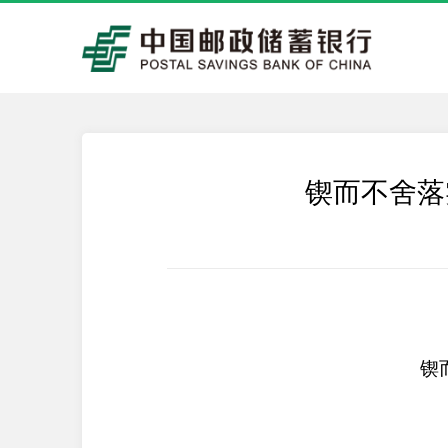
锲而不舍落
锲