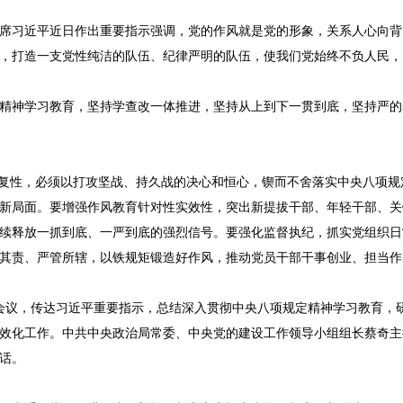
席习近平近日作出重要指示强调，党的作风就是党的形象，关系人心向背
，打造一支党性纯洁的队伍、纪律严明的队伍，使我们党始终不负人民，
精神学习教育，坚持学查改一体推进，坚持从上到下一贯到底，坚持严的
反复性，必须以打攻坚战、持久战的决心和恒心，锲而不舍落实中央八项
新局面。要增强作风教育针对性实效性，突出新提拔干部、年轻干部、关
续释放一抓到底、一严到底的强烈信号。要强化监督执纪，抓实党组织日
其责、严管所辖，以铁规矩锻造好作风，推动党员干部干事创业、担当作
开会议，传达习近平重要指示，总结深入贯彻中央八项规定精神学习教育，
效化工作。中共中央政治局常委、中央党的建设工作领导小组组长蔡奇主
话。