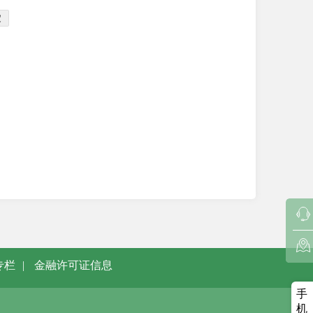
定
专栏
|
金融许可证信息
手
机