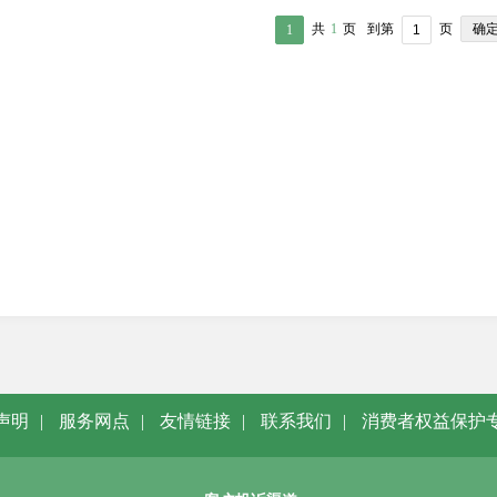
确
共
1
页
到第
页
1
声明
|
服务网点
|
友情链接
|
联系我们
|
消费者权益保护