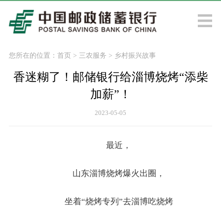
您所在的位置：
首页
>
三农服务
>
乡村振兴故事
香迷糊了！邮储银行给淄博烧烤“添柴
加薪”！
2023-05-05
最近，
山东淄博烧烤爆火出圈，
坐着“烧烤专列”去淄博吃烧烤