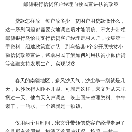
邮储银行信贷客户经理向牧民宣讲扶贫政策
贷款怎样放、每户放多少、贫困户用贷款做什么，
这一系列问题都需要实地调查后才能明确。宋文升带领
邮储银行乌恰县支行信贷客户经理走村入户，收集第一
手资料，组建政策宣讲队，到乌恰县9个乡开展扶贫小
额信贷政策宣讲，帮助村民了解如何利用扶贫小额信贷
等金融支持发展生产、实现脱贫。
春天的南疆地区，多风沙天气，沙尘暴一刮就是几
天，风沙吹得人睁不开眼。可就是这样，宋文升从未耽
搁过一天。他白天入户调查，晚上回来整理资料。中午
饿了，一瓶水、一个馕就是一顿饭。
仅用两个月时间，宋文升带领信贷客户经理走遍了
全县所有贫困村，摸清了贫困户状况，按照“一村一