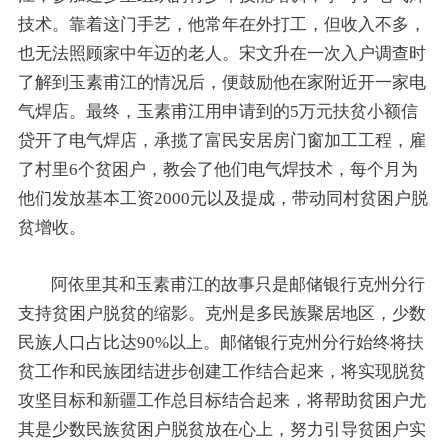
技术。靠着这门手艺，他常年在外打工，但收入不多，
也无法照顾家中年迈的老人。宋文升在一次入户调查时
了解到玉素甫江的情况后，便鼓励他在家附近开一家电
气焊店。最终，玉素甫江用申请到的5万元扶贫小额信
贷开了电气焊店，承揽了富民安居房门窗加工工程，雇
了村里6个贫困户，教会了他们电气焊技术，每个月为
他们发放基本工资2000元以及提成，带动同村贫困户脱
贫增收。
阿依里其和玉素甫江的故事只是邮储银行克州分行
支持贫困户脱贫的缩影。克州是多民族聚居地区，少数
民族人口占比达90%以上。邮储银行克州分行始终将扶
贫工作和民族团结进步创建工作结合起来，将实现脱贫
攻坚目标和新疆工作总目标结合起来，将帮助贫困户尤
其是少数民族贫困户脱贫放在心上，努力引导贫困户实