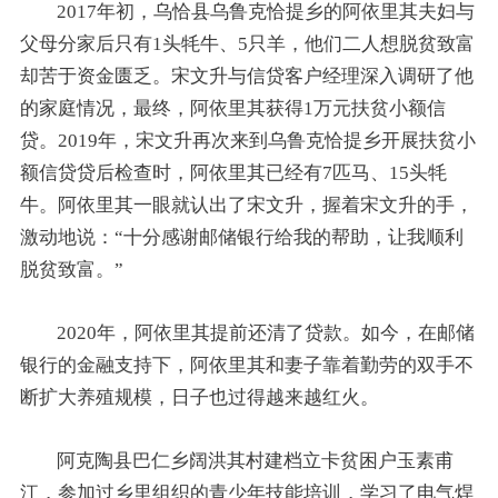
2017年初，乌恰县乌鲁克恰提乡的阿依里其夫妇与
父母分家后只有1头牦牛、5只羊，他们二人想脱贫致富
却苦于资金匮乏。宋文升与信贷客户经理深入调研了他
的家庭情况，最终，阿依里其获得1万元扶贫小额信
贷。2019年，宋文升再次来到乌鲁克恰提乡开展扶贫小
额信贷贷后检查时，阿依里其已经有7匹马、15头牦
牛。阿依里其一眼就认出了宋文升，握着宋文升的手，
激动地说：“十分感谢邮储银行给我的帮助，让我顺利
脱贫致富。”
2020年，阿依里其提前还清了贷款。如今，在邮储
银行的金融支持下，阿依里其和妻子靠着勤劳的双手不
断扩大养殖规模，日子也过得越来越红火。
阿克陶县巴仁乡阔洪其村建档立卡贫困户玉素甫
江，参加过乡里组织的青少年技能培训，学习了电气焊