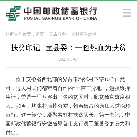
您所在的位置：
首页
>
三农服务
>
乡村振兴故事
扶贫印记 | 董县委：一腔热血为扶贫
2021-07-07
位于安徽省西北部的界首市均张村下辖10个自然
村，过去村民们都守着自己的“一亩三分地”，勉强维持
生计，曾是十里八乡出了名的贫困村，脱贫致富难度很
大。如今，均张村摘掉穷帽，朝着致富的康庄大道稳步
前行。这一转变，凝聚着驻村扶贫队长、第一书记，中
国邮政储蓄银行安徽省界首市支行员工董县委的努力和
付出。