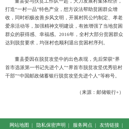
董县委与扶贫工作队一起，大力发展村集体经济，
打造“一村一品”特色产业，想方设法帮助贫困群众增
收，同时积极改善乡风文明，开展村民公约制定、孝老
爱亲活动等，加强精神文明建设，有效增强了当地贫困
群众的获得感、幸福感。2016年，全村大部分贫困群众
达到脱贫要求，均张村也顺利退出贫困村序列。
董县委因在脱贫攻坚中的出色表现，先后荣获“界
首市选派第一书记先进个人”“界首市脱贫攻坚优秀驻村
干部”“中国邮政储蓄银行脱贫攻坚先进个人”等称号。
（来源：邮储银行+）
网站地图
|
隐私保密声明
|
服务网点
|
友情链接
|