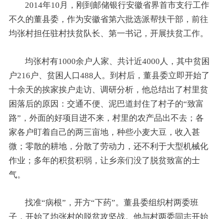
2014年10月，刚到邮储银行安徽省界首市支行工作
不久的董县委，作为安徽省第六批选派帮扶干部，前往
均张村担任驻村扶贫队长、第一书记，开展扶贫工作。
均张村有1000余户人家、共计近4000人，其中贫困
户216户、贫困人口488人。到村后，董县委立即开始了
十余天的挨家挨户走访、调研分析，他总结出了村里贫
困落后的原因：交通不便、泥巴道封住了村子的“致富
路”，外面的好项目进不来，村里的农产品出不去；各
家各户盯着自己的两三亩地，种些小麦大豆，收入甚
微；零散的耕地，分散了劳动力，还不利于大型机械化
作业；多年的积贫积弱，让乡亲们没了脱贫致富的士
气。
找准“病根”，开方“下药”。董县委组织村两委班
子，开始了均张村的脱贫攻坚战。他与村两委同志开始