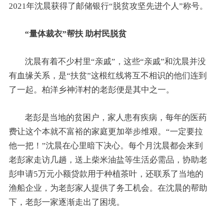
2021年沈晨获得了邮储银行“脱贫攻坚先进个人”称号。
“量体裁衣”帮扶 助村民脱贫
沈晨有着不少村里“亲戚”，这些“亲戚”和沈晨并没
有血缘关系，是“扶贫”这根红线将互不相识的他们连到
了一起。柏洋乡神洋村的老彭便是其中之一。
老彭是当地的贫困户，家人患有疾病，每年的医药
费让这个本就不富裕的家庭更加举步维艰。“一定要拉
他一把！”沈晨在心里暗下决心。每个月沈晨都会来到
老彭家走访几趟，送上柴米油盐等生活必需品，协助老
彭申请5万元小额贷款用于种植茶叶，还联系了当地的
渔船企业，为老彭家人提供了务工机会。在沈晨的帮助
下，老彭一家逐渐走出了困境。