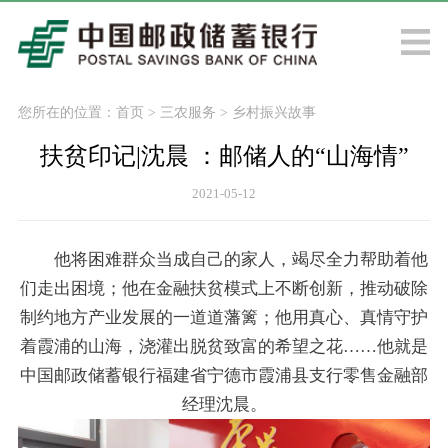
您所在的位置：
首页
>
三农服务
>
乡村振兴故事
扶贫印记|沈晨 ：邮储人的“山海情”
2021-05-12
他将困难群众当成自己的家人，竭尽全力帮助着他
们走出困境；他在金融扶贫模式上不断创新，推动破除
制约地方产业发展的一道道藩篱；他用真心、真情守护
着霞浦的山海，浇灌出脱贫致富的希望之花……他就是
中国邮政储蓄银行福建省宁德市霞浦县支行零售金融部
经理沈晨。