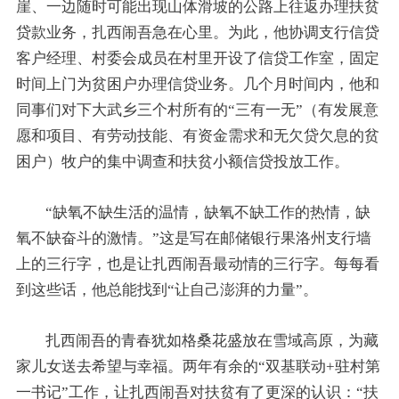
崖、一边随时可能出现山体滑坡的公路上往返办理扶贫
贷款业务，扎西闹吾急在心里。为此，他协调支行信贷
客户经理、村委会成员在村里开设了信贷工作室，固定
时间上门为贫困户办理信贷业务。几个月时间内，他和
同事们对下大武乡三个村所有的“三有一无”（有发展意
愿和项目、有劳动技能、有资金需求和无欠贷欠息的贫
困户）牧户的集中调查和扶贫小额信贷投放工作。
“缺氧不缺生活的温情，缺氧不缺工作的热情，缺
氧不缺奋斗的激情。”这是写在邮储银行果洛州支行墙
上的三行字，也是让扎西闹吾最动情的三行字。每每看
到这些话，他总能找到“让自己澎湃的力量”。
扎西闹吾的青春犹如格桑花盛放在雪域高原，为藏
家儿女送去希望与幸福。两年有余的“双基联动+驻村第
一书记”工作，让扎西闹吾对扶贫有了更深的认识：“扶