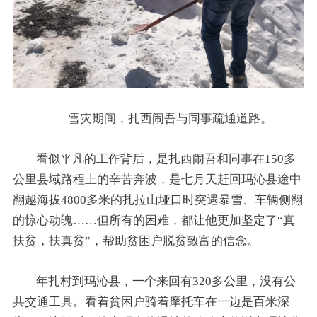
雪灾期间，扎西闹吾与同事疏通道路。
看似平凡的工作背后，是扎西闹吾和同事在150多
公里县域路程上的辛苦奔波，是七月天赶回玛沁县途中
翻越海拔4800多米的扎拉山垭口时突遇暴雪、车辆侧翻
的惊心动魄……但所有的困难，都让他更加坚定了“真
扶贫，扶真贫”，帮助贫困户脱贫致富的信念。
年扎村到玛沁县，一个来回有320多公里，没有公
共交通工具。看着贫困户骑着摩托车在一边是百米深