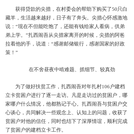
获得贷款的尖措，在村委会的帮助下购买了50只白
藏羊，生活越来越好，日子有了奔头。尖措心怀感激地
说：“现在不但能吃饱了，还能有钱给家人看病，供弟
弟上学。”扎西闹吾从尖措家离开的时候，尖措的阿爸
拉着他的手，说道：“感谢邮储银行，感谢国家的好政
策！”
在不舍昼夜中啃难题、抓细节、较真劲
为了做好扶贫工作，扎西闹吾对年扎村106户建档
立卡贫困户进行了逐一走访。凡是走访过的贫困户，哪
家哪户什么情况，他都熟记于心。扎西闹吾与贫困户交
心谈心，共同解决一些观念上、认知上的问题，收获了
贫困户对他的信任，同时也结下了深厚情谊，顺利完成
了贫困户的建档立卡工作。