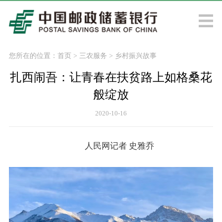
您所在的位置：
首页
>
三农服务
>
乡村振兴故事
扎西闹吾：让青春在扶贫路上如格桑花
般绽放
2020-10-16
人民网记者 史雅乔