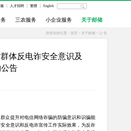
客服
人才招聘
繁體
English
服务
三农服务
小企业服务
关于邮储
您所在的位置：
首页
>
关于邮储
>
公 告
”群体反电诈安全意识及
的公告
民群众提升对电信网络诈骗的防骗意识和识骗能
诈安全意识和反电诈宣传工作实际效果，为反诈