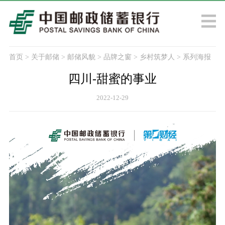
首页
>
关于邮储
>
邮储风貌
>
品牌之窗
>
乡村筑梦人
>
系列海报
四川-甜蜜的事业
2022-12-29