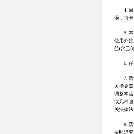
4.
误，持卡
5.
使用外挂
益(含已
6.
7.
关指令需
调整本活
或几种途
关法律法
8.
要时追究