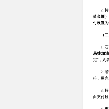
2.
值金额）
付设置为
（二
1.
易捷加油
完”，则
2.
得，用完
3.
面支付显
4.
退