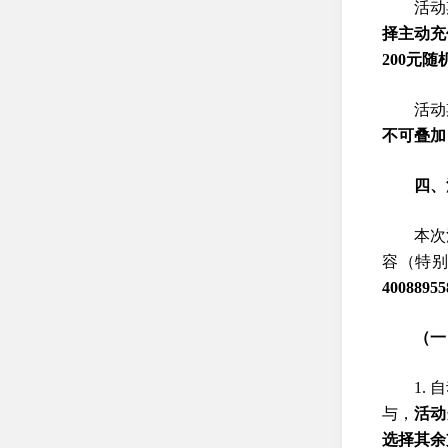
活动
择主动充
200元随
活动
不可叠加
四、
本次
容（特
40088
（一
1.
与，
活动
选择其余