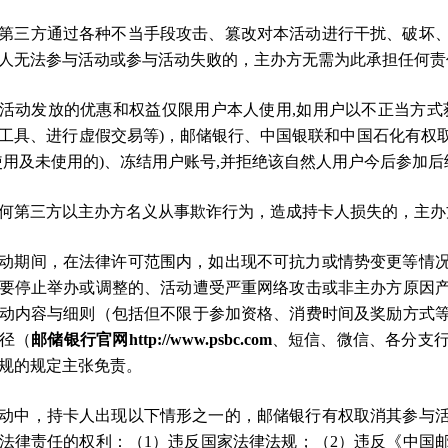
 因第三方通过各种不当手段攻击、篡改对本活动进行干扰、破坏
人无法参与活动或参与活动失败的，主办方无需为此承担任何责
 本活动发放的优惠和权益仅限用户本人使用,如用户以不正当方
工具、进行虚假交易等)，邮储银行、中国银联和中国石化有权
使用及未使用的)、冻结用户账号,并拒绝该自然人用户今后参加
 任何第三方以主办方名义从事欺诈行为，造成持卡人损失的，主
 活动期间，在法律许可范围内，如出现不可抗力或情势变更等情
要停止举办或调整的、活动遭受严重网络攻击或非主办方原因
动内容与细则（包括但不限于参加资格、消费时间及奖励方式
径（
邮储银行官网http://www.psbc.com
、短信、微信、各分支
规的规定主张免责。
 活动中，持卡人出现以下情形之一的，邮储银行有权取消其参与
法律责任的权利：（1）违反国家法律法规；（2）违反《中国