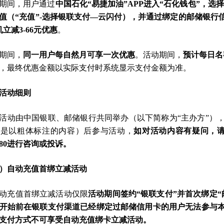
期间，用户通过
中国石化“易捷加油”APP进入“石化钱包”，选
值（“充值”-选择银联支付—云闪付），并通过绑定的邮储银行
机立减3-66元优惠
。
期间，
同一用户每自然月可享一次优惠
。活动期间，
预计每日名
，最终优惠金额以实际支付时系统显示支付金额为准。
活动细则
活动由中国银联、邮储银行共同举办（以下简称为“主办方”）
别是以粗体标注的内容）后参与活动，
如对活动内容有疑问，请
95580进行咨询或投诉。
）自动充值首绑立减活动
 自动充值首绑立减活动仅限
活动期间签约“银联支付”并首次绑定
开始前在银联支付渠道已经绑定过邮储信用卡的用户无法参与
支付方式不可享受自动充值绑卡立减活动。