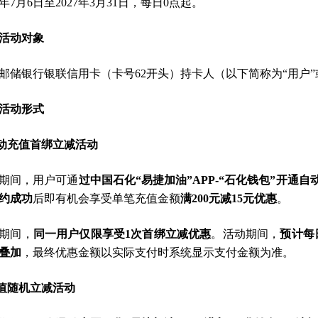
26年7月6日至2027年3月31日，每日0点起。
活动对象
邮储银行银联信用卡（卡号62开头）持卡人（以下简称为“用户”
活动形式
自动充值首绑立减活动
期间，用户可通
过中国石化“易捷加油”APP-“石化钱包”开通
约成功
后即有机会享受单笔充值金额
满200元减15元优惠
。
期间，
同一用户仅限享受1次首绑立减优惠
。活动期间，
预计每
叠加
，最终优惠金额以实际支付时系统显示支付金额为准。
充值随机立减活动