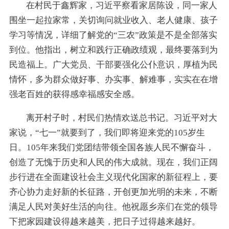
在村民于鑫辉家，习近平察看家居陈设，同一家人
围坐一起拉家常，关切询问就业收入、老人健康、孩子
学习等情况，详细了解党的“三农”政策是不是全部落实
到位。他指出，树立和践行正确政绩观，最终要落到为
民造福上。广大党员、干部要强化公仆意识，厚植为民
情怀，多为群众做好事、办实事、解难事，实实在在增
强老百姓的获得感幸福感安全感。
离开村子时，村民们热情欢送总书记。习近平对大
家说，“七一”就要到了，我们即将迎来党的105岁生
日。105年来我们党团结带领全国各族人民不懈奋斗，
创造了无愧于历史和人民的伟大成就。现在，我们正阔
步行进在全面建设社会主义现代化国家的新征程上，要
齐心协力走好新的长征路，开创更加光明的未来，不断
满足人民对美好生活的向往。他祝愿乡亲们在党的领导
下把家园建设得越来越美，把日子过得越来越好。