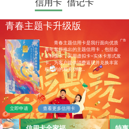
信用卡
借记卡
青春主题卡升级版
青春主题信用卡是我行面向优质
青年客群推出的主题信用卡，包括金
卡和普卡，采用虚拟卡+实体卡形式发
卡。为客户提供消费返现并兑换丰富
权益的的相关功能...
立即申请
查看更多信用卡
信用卡全家福
特惠