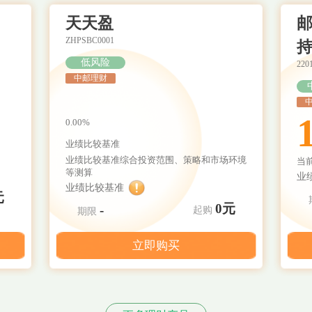
天天盈
邮
ZHPSBC0001
持
低风险
220
中邮理财
0.00%
业绩比较基准
业绩比较基准综合投资范围、策略和市场环境
当
等测算
业
业绩比较基准
元
0元
-
起购
期限
立即购买